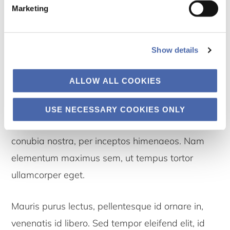
Marketing
Maecenas sed interdum purus. Nam in erat
euismod, vestibulum mauris quis, laoreet purus.
Show details
Pellentesque imperdiet neque at ex faucibus,
eget ornare turpis suscipit. Proin in efficitur
ALLOW ALL COOKIES
lorem. Duis scelerisque enim ut lobortis rhoncus.
Donec blandit metus non tristique vehicula. Class
USE NECESSARY COOKIES ONLY
aptent taciti sociosqu ad litora torquent per
conubia nostra, per inceptos himenaeos. Nam
elementum maximus sem, ut tempus tortor
ullamcorper eget.
Mauris purus lectus, pellentesque id ornare in,
venenatis id libero. Sed tempor eleifend elit, id